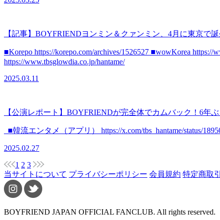
【記事】BOYFRIENDヨンミン＆クァンミン、4月に東京
■Korepo https://korepo.com/archives/1526527 ■wowKorea http
https://www.tbsglowdia.co.jp/hantame/
2025.03.11
【公演レポート】BOYFRIENDが完全体でカムバック！6年
■韓流エンタメ（アプリ） https://x.com/tbs_hantame/status/1895036085
2025.02.27
1
2
3
当サイトについて
プライバシーポリシー
会員規約
特定商取
BOYFRIEND JAPAN OFFICIAL FANCLUB. All rights reserved.