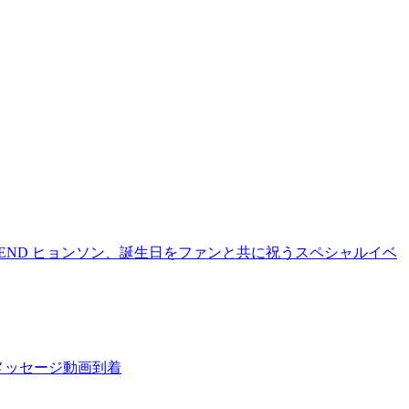
 BOYFRIEND ヒョンソン、誕生日をファンと共に祝うスペシャルイベ
へメッセージ動画到着