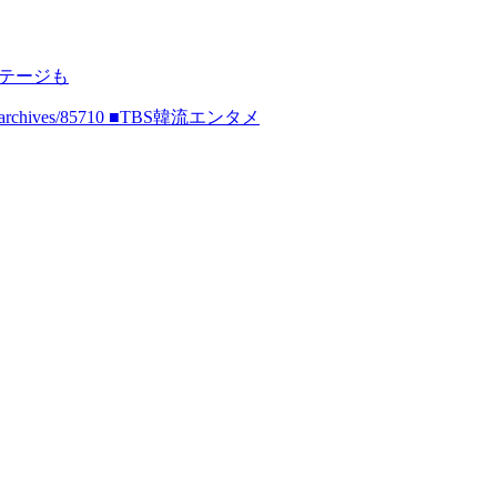
ステージも
n.asia/archives/85710 ■TBS韓流エンタメ