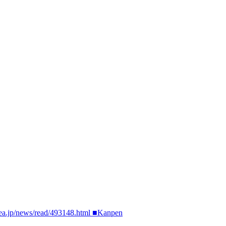
rea.jp/news/read/493148.html ■Kanpen