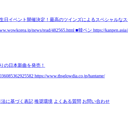
で誕生日イベント開催決定！最高のツインズによるスペシャルな
s://www.wowkorea.jp/news/read/482565.html ■韓ペン https://kanpe
ぶりの日本新曲を発売！
362925582 https://www.tbsglowdia.co.jp/hantame/
引法に基づく表記
推奨環境
よくある質問
お問い合わせ