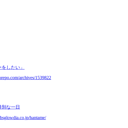
ーをしたい」
korepo.com/archives/1539822
特別な一日
glowdia.co.jp/hantame/