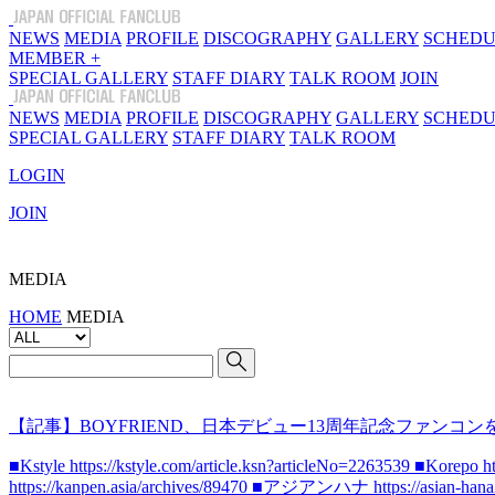
NEWS
MEDIA
PROFILE
DISCOGRAPHY
GALLERY
SCHEDU
MEMBER +
SPECIAL GALLERY
STAFF DIARY
TALK ROOM
JOIN
NEWS
MEDIA
PROFILE
DISCOGRAPHY
GALLERY
SCHEDU
SPECIAL GALLERY
STAFF DIARY
TALK ROOM
LOGIN
JOIN
MEDIA
HOME
MEDIA
【記事】BOYFRIEND、日本デビュー13周年記念ファンコ
■Kstyle https://kstyle.com/article.ksn?articleNo=2263539 ■Korep
https://kanpen.asia/archives/89470 ■アジアンハナ https://asian-hana